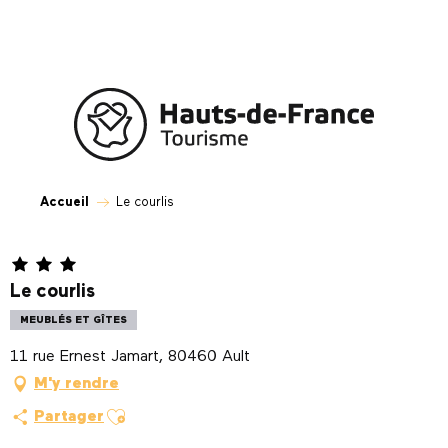
Aller
au
contenu
principal
Accueil
Le courlis
Le courlis
MEUBLÉS ET GÎTES
11 rue Ernest Jamart, 80460 Ault
M'y rendre
Ajouter aux favoris
Partager