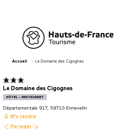
Aller
au
contenu
principal
Accueil
Le Domaine des Cigognes
Le Domaine des Cigognes
HÔTEL - RESTAURANT
Départementale 917, 59710 Ennevelin
M'y rendre
Ajouter aux favoris
Partager