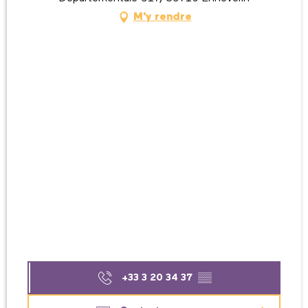
M'y rendre
+33 3 20 34 37
▒▒