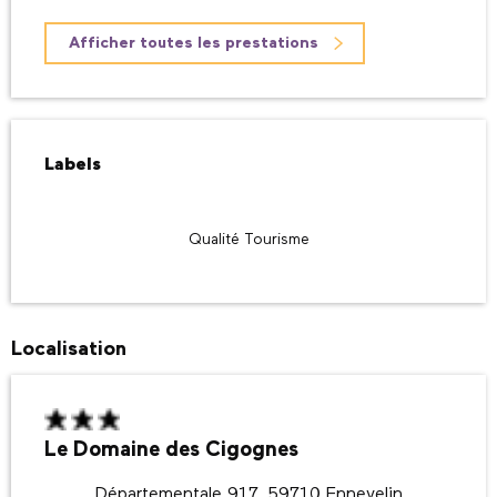
Afficher toutes les prestations
Offres de prestations
Labels
Labels
Qualité Tourisme
Localisation
Le Domaine des Cigognes
Départementale 917, 59710 Ennevelin