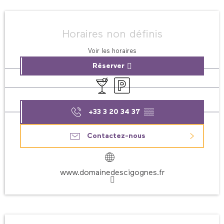
Ouverture et coordonnées
Horaires non définis
Voir les horaires
Réserver
Bar / Buvette
Parking
+33 3 20 34 37
▒▒
Contactez-nous
www.domainedescigognes.fr
Description