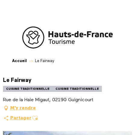
Aller
au
contenu
principal
Accueil
Le Fairway
Le Fairway
CUISINE TRADITIONNELLE
CUISINE TRADITIONNELLE
Rue de la Haie Migaut, 02190 Guignicourt
M'y rendre
Ajouter aux favoris
Partager