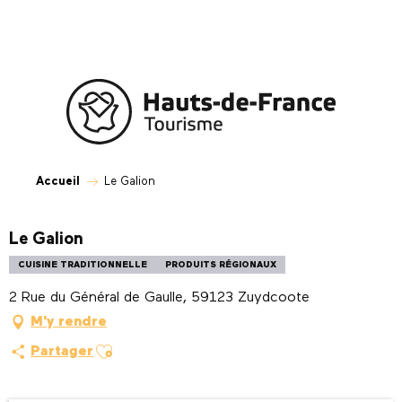
Aller
au
contenu
principal
Accueil
Le Galion
Le Galion
CUISINE TRADITIONNELLE
PRODUITS RÉGIONAUX
2 Rue du Général de Gaulle, 59123 Zuydcoote
M'y rendre
Ajouter aux favoris
Partager