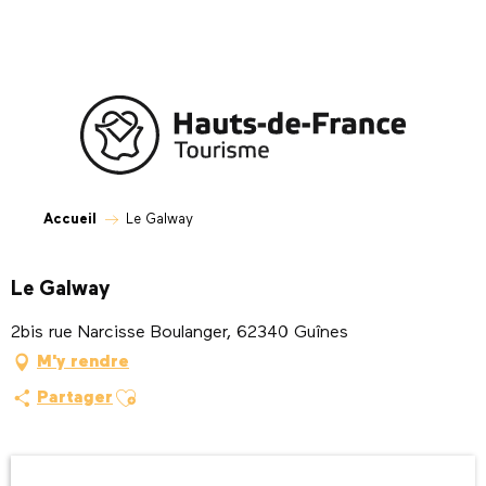
Aller
au
contenu
principal
Accueil
Le Galway
Le Galway
2bis rue Narcisse Boulanger, 62340 Guînes
M'y rendre
Ajouter aux favoris
Partager
Ouverture et coordonnées