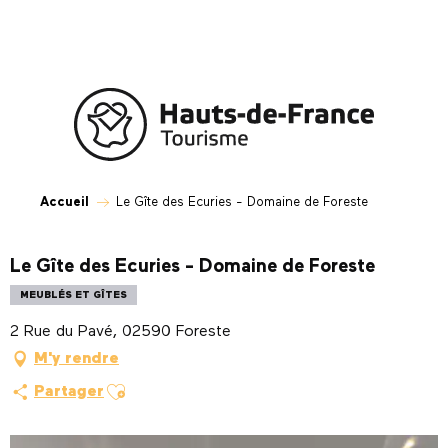
Aller
au
contenu
principal
Accueil
Le Gîte des Ecuries - Domaine de Foreste
Le Gîte des Ecuries - Domaine de Foreste
MEUBLÉS ET GÎTES
2 Rue du Pavé, 02590 Foreste
M'y rendre
Ajouter aux favoris
Partager