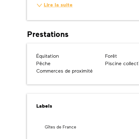
Lire la suite
Prestations
Équitation
Forêt
Pêche
Piscine collect
Commerces de proximité
Offres de prestatio
Labels
Labels
Gîtes de France