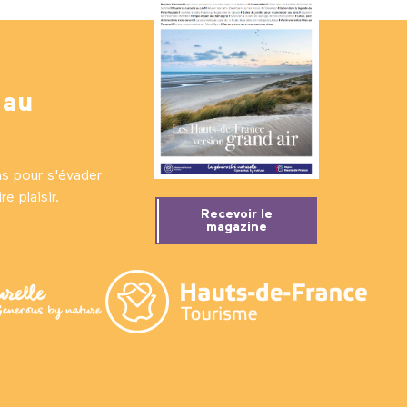
 au
ns pour s'évader
e plaisir.
Recevoir le
magazine