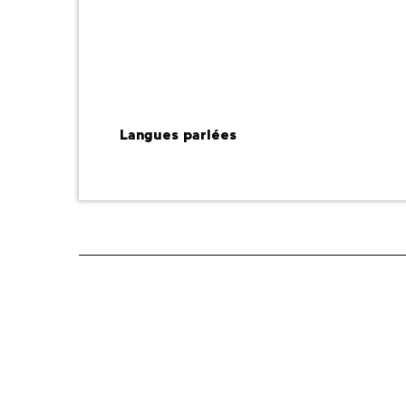
Langues parlées
Langues parlées