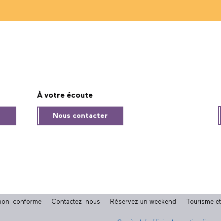
À votre écoute
s
Nous contacter
: non-conforme
Contactez-nous
Réservez un weekend
Tourisme e