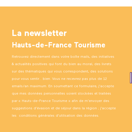
La newsletter
Hauts-de-France Tourisme
Retrouvez directement dans votre boîte mails, des initiatives
& actualités positives qui font du bien au moral, des livrets
sur des thématiques qui vous correspondent, des solutions
pour vous sentir… bien. Vous ne recevrez pas plus de 12
emails/an maximum. En soumettant ce formulaire, j’accepte
que mes données personnelles soient stockées et traitées
par « Hauts-de-France Tourisme » afin de m’envoyer des
suggestions d’évasion et de séjour dans la région ; j’accepte
les
conditions générales d’utilisation des données
.