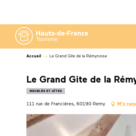
Aller
au
contenu
principal
Accueil
Le Grand Gite de la Rémynoise
Le Grand Gite de la Rém
MEUBLÉS ET GÎTES
111 rue de Francières, 60190 Remy
M'y ren