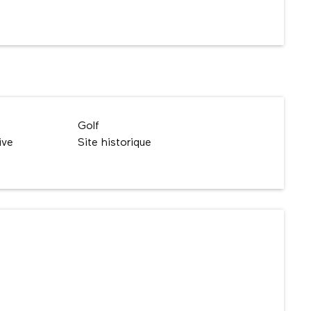
Golf
ive
Site historique
ns