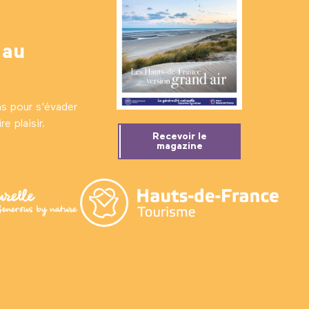
 au
ns pour s'évader
e plaisir.
Recevoir le
magazine