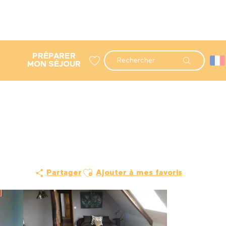
PRÉPARER
Recherche
MON SÉJOUR
Voir les favoris
Ajouter aux favoris
Partager
Ajouter à mes favoris