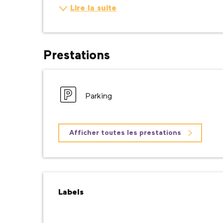
Lire la suite
Prestations
Parking
Afficher toutes les prestations
Offres de prestatio
Labels
Labels