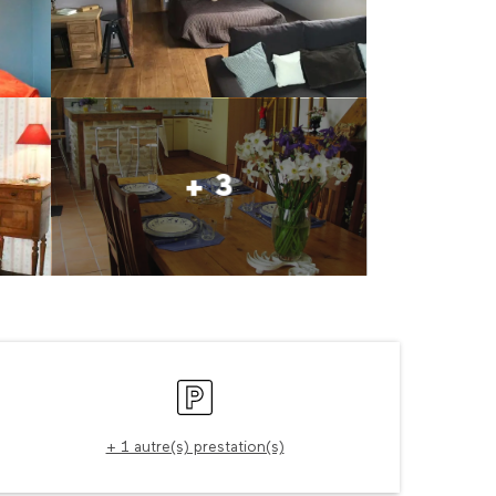
+ 3
Ouverture et coordonné
Parking
+ 1 autre(s) prestation(s)