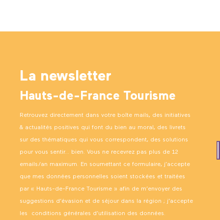
La newsletter
Hauts-de-France Tourisme
Retrouvez directement dans votre boîte mails, des initiatives
& actualités positives qui font du bien au moral, des livrets
sur des thématiques qui vous correspondent, des solutions
pour vous sentir… bien. Vous ne recevrez pas plus de 12
emails/an maximum. En soumettant ce formulaire, j’accepte
que mes données personnelles soient stockées et traitées
par « Hauts-de-France Tourisme » afin de m’envoyer des
suggestions d’évasion et de séjour dans la région ; j’accepte
les
conditions générales d’utilisation des données
.