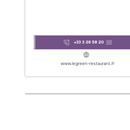
+33 3 28 58 20
▒▒
www.legreen-restaurant.fr