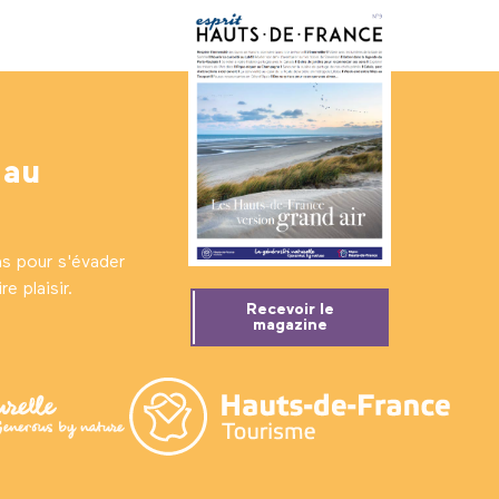
 au
ns pour s'évader
e plaisir.
Recevoir le
magazine