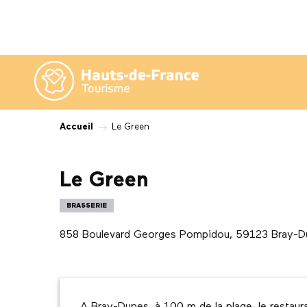
Aller
au
contenu
principal
Accueil
Le Green
Le Green
BRASSERIE
858 Boulevard Georges Pompidou, 59123 Bray-D
Description