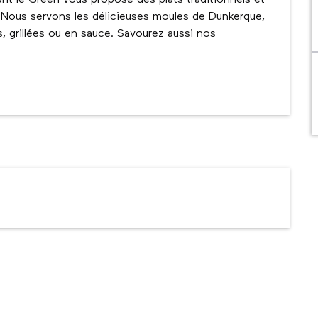
nt le Green vous propose des plats traditionnels et 
. Nous servons les délicieuses moules de Dunkerque, 
 grillées ou en sauce. Savourez aussi nos 