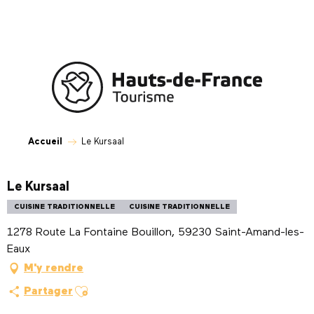
Aller
au
contenu
principal
Accueil
Le Kursaal
Le Kursaal
CUISINE TRADITIONNELLE
CUISINE TRADITIONNELLE
1278 Route La Fontaine Bouillon, 59230 Saint-Amand-les-
Eaux
M'y rendre
Ajouter aux favoris
Partager