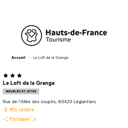
Aller
au
contenu
principal
Accueil
Le Loft de la Grange
Le Loft de la Grange
MEUBLÉS ET GÎTES
Rue de l'Allée des soupirs, 60420 Léglantiers
M'y rendre
Ajouter aux favoris
Partager