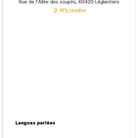
Rue de l'Allée des soupirs, 60420 Léglantiers
M'y rendre
Langues parlées
Langues parlées