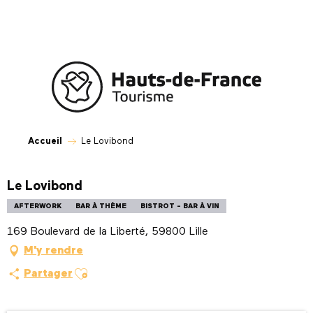
Aller
au
contenu
principal
Accueil
Le Lovibond
Le Lovibond
AFTERWORK
BAR À THÈME
BISTROT - BAR À VIN
169 Boulevard de la Liberté, 59800 Lille
M'y rendre
Ajouter aux favoris
Partager