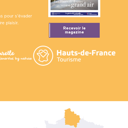
ns pour s'évader
e plaisir.
Recevoir le
magazine