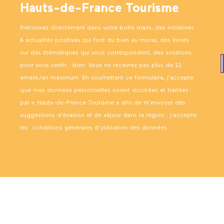
Hauts-de-France Tourisme
Retrouvez directement dans votre boîte mails, des initiatives
& actualités positives qui font du bien au moral, des livrets
sur des thématiques qui vous correspondent, des solutions
pour vous sentir… bien. Vous ne recevrez pas plus de 12
emails/an maximum. En soumettant ce formulaire, j’accepte
que mes données personnelles soient stockées et traitées
par « Hauts-de-France Tourisme » afin de m’envoyer des
suggestions d’évasion et de séjour dans la région ; j’accepte
les
conditions générales d’utilisation des données
.