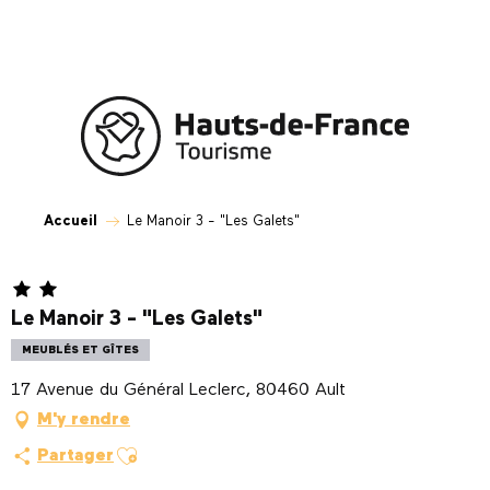
Aller
au
contenu
principal
Accueil
Le Manoir 3 - "Les Galets"
Le Manoir 3 - "Les Galets"
MEUBLÉS ET GÎTES
17 Avenue du Général Leclerc, 80460 Ault
M'y rendre
Ajouter aux favoris
Partager