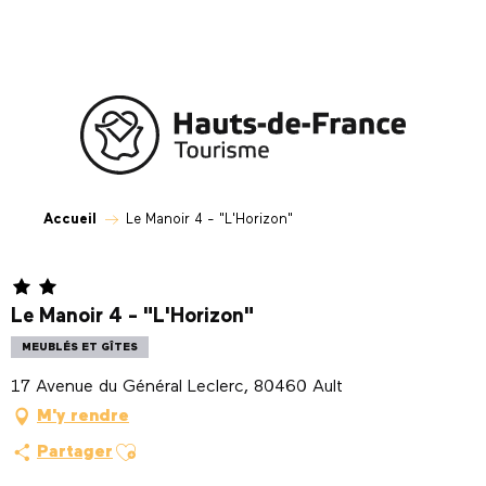
Aller
au
contenu
principal
Accueil
Le Manoir 4 - "L'Horizon"
Le Manoir 4 - "L'Horizon"
MEUBLÉS ET GÎTES
17 Avenue du Général Leclerc, 80460 Ault
M'y rendre
Ajouter aux favoris
Partager