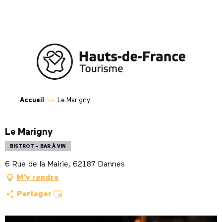
Aller
au
contenu
principal
Accueil
Le Marigny
Le Marigny
BISTROT - BAR À VIN
6 Rue de la Mairie, 62187 Dannes
M'y rendre
Ajouter aux favoris
Partager