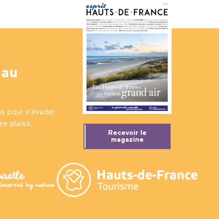
 au
ns pour s'évader
e plaisir.
Recevoir le
magazine