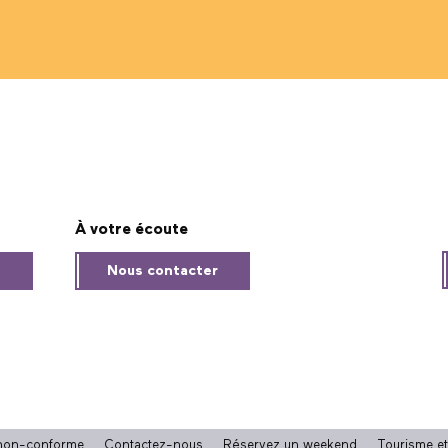
À votre écoute
s
Nous contacter
: non-conforme
Contactez-nous
Réservez un weekend
Tourisme e