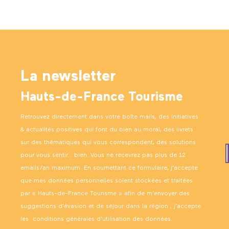
La newsletter
Hauts-de-France Tourisme
Retrouvez directement dans votre boîte mails, des initiatives
& actualités positives qui font du bien au moral, des livrets
sur des thématiques qui vous correspondent, des solutions
pour vous sentir… bien. Vous ne recevrez pas plus de 12
emails/an maximum. En soumettant ce formulaire, j’accepte
que mes données personnelles soient stockées et traitées
par « Hauts-de-France Tourisme » afin de m’envoyer des
suggestions d’évasion et de séjour dans la région ; j’accepte
les
conditions générales d’utilisation des données
.