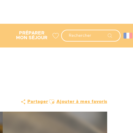
PRÉPARER
Recherche
MON SÉJOUR
Voir les favoris
Ajouter aux favoris
Partager
Ajouter à mes favoris