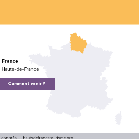
France
Hauts-de-France
Comment venir ?
t congrès
hautsdefrancetourisme.pro