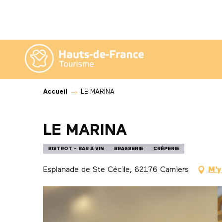
Aller
au
contenu
principal
Accueil
LE MARINA
LE MARINA
BISTROT - BAR À VIN
BRASSERIE
CRÊPERIE
Esplanade de Ste Cécile, 62176 Camiers
M'y