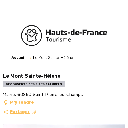
Aller
au
contenu
principal
Accueil
Le Mont Sainte-Hélène
Le Mont Sainte-Hélène
DÉCOUVERTE DES SITES NATURELS
Mairie, 60850 Saint-Pierre-es-Champs
M'y rendre
Ajouter aux favoris
Partager