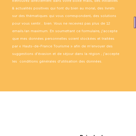
Retrouvez directement dans votre boîte mails, des initiatives
& actualités positives qui font du bien au moral, des livrets
sur des thématiques qui vous correspondent, des solutions
pour vous sentir… bien. Vous ne recevrez pas plus de 12
emails/an maximum. En soumettant ce formulaire, j’accepte
que mes données personnelles soient stockées et traitées
par « Hauts-de-France Tourisme » afin de m’envoyer des
suggestions d’évasion et de séjour dans la région ; j’accepte
les
conditions générales d’utilisation des données
.