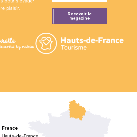
ns pour s'évader
e plaisir.
Recevoir le
magazine
France
Hauts-de-France