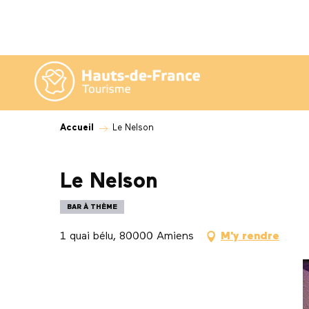
Aller
au
contenu
principal
Accueil
Le Nelson
Le Nelson
BAR À THÈME
1 quai bélu, 80000 Amiens
M'y rendre