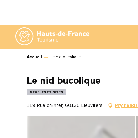
Aller
au
contenu
principal
Accueil
Le nid bucolique
Le nid bucolique
MEUBLÉS ET GÎTES
119 Rue d'Enfer, 60130 Lieuvillers
M'y rend