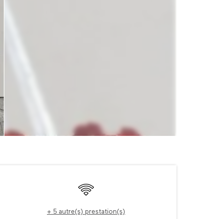
Ouverture et coordonné
WiFi
+ 5 autre(s) prestation(s)