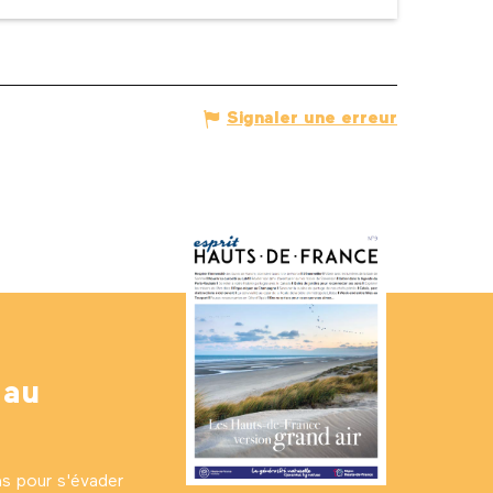
Signaler une erreur
 au
ns pour s'évader