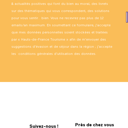
& actualités positives qui font du bien au moral, des livrets
sur des thématiques qui vous correspondent, des solutions
pour vous sentir… bien. Vous ne recevrez pas plus de 12
emails/an maximum. En soumettant ce formulaire, j’accepte
que mes données personnelles soient stockées et traitées
par « Hauts-de-France Tourisme » afin de m’envoyer des
suggestions d’évasion et de séjour dans la région ; j’accepte
les
conditions générales d’utilisation des données
.
Près de chez vous
Suivez-nous !