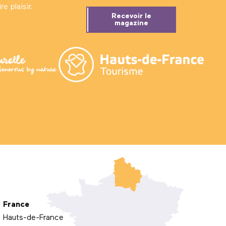
e plaisir.
Recevoir le
magazine
France
Hauts-de-France