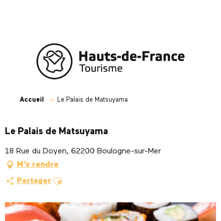
Aller
au
contenu
principal
Accueil
Le Palais de Matsuyama
Le Palais de Matsuyama
18 Rue du Doyen, 62200 Boulogne-sur-Mer
M'y rendre
Ajouter aux favoris
Partager