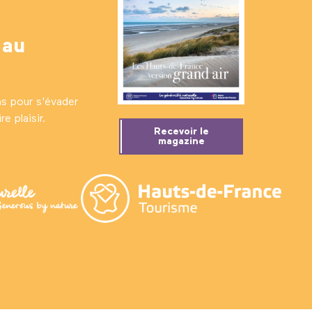
 au
ns pour s'évader
e plaisir.
Recevoir le
magazine