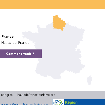
France
Hauts-de-France
Comment venir ?
t congrès
hautsdefrancetourisme.pro
cier de la Région Hauts-de-France