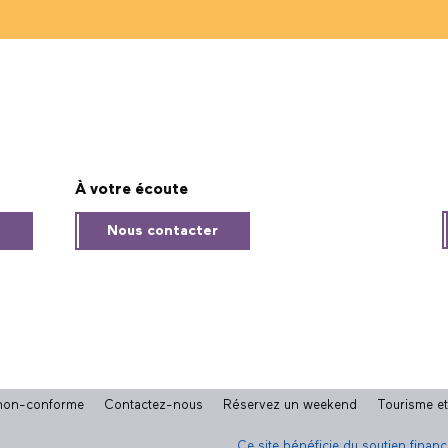
À votre écoute
s
Nous contacter
: non-conforme
Contactez-nous
Réservez un weekend
Tourisme e
Ce site bénéficie du soutien finan