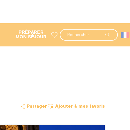
PRÉPARER
Recherche
MON SÉJOUR
Voir les favoris
Ajouter aux favoris
Partager
Ajouter à mes favoris