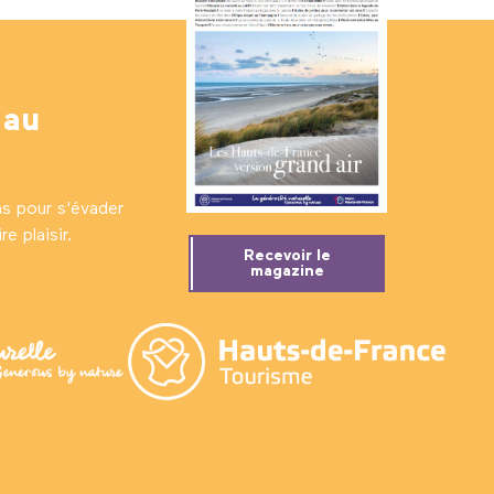
 au
ns pour s'évader
e plaisir.
Recevoir le
magazine