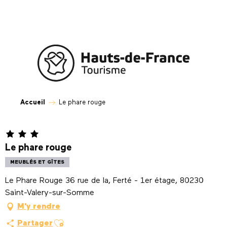
Aller
au
contenu
principal
Accueil
Le phare rouge
Le phare rouge
MEUBLÉS ET GÎTES
Le Phare Rouge 36 rue de la, Ferté - 1er étage, 80230
Saint-Valery-sur-Somme
M'y rendre
Ajouter aux favoris
Partager