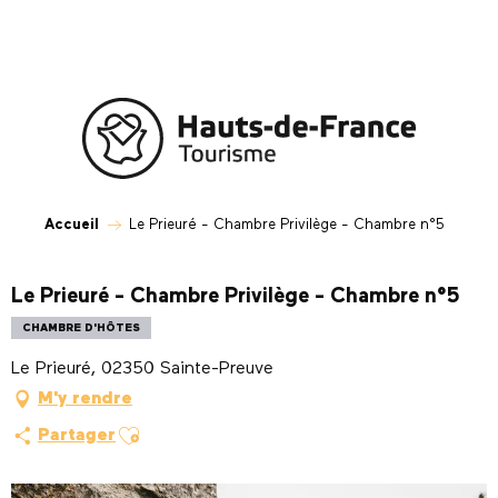
Aller
au
contenu
principal
Accueil
Le Prieuré - Chambre Privilège - Chambre n°5
Le Prieuré - Chambre Privilège - Chambre n°5
CHAMBRE D'HÔTES
Le Prieuré, 02350 Sainte-Preuve
M'y rendre
Ajouter aux favoris
Partager