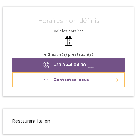
Ouverture et coordonnées
Horaires non définis
Voir les horaires
Vente à emporter
+ 1 autre(s) prestation(s)
+33 3 44 04 38
▒▒
Contactez-nous
Description
Restaurant Italien