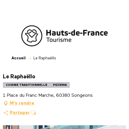
Aller
au
contenu
principal
Accueil
Le Raphaëllo
Le Raphaëllo
CUISINE TRADITIONNELLE
PIZZERIA
1 Place du Franc Marche, 60380 Songeons
M'y rendre
Ajouter aux favoris
Partager