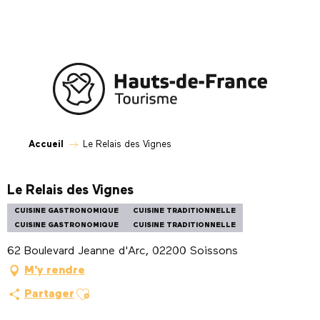
Aller
au
contenu
principal
Accueil
Le Relais des Vignes
Le Relais des Vignes
CUISINE GASTRONOMIQUE
CUISINE TRADITIONNELLE
CUISINE GASTRONOMIQUE
CUISINE TRADITIONNELLE
62 Boulevard Jeanne d'Arc, 02200 Soissons
M'y rendre
Ajouter aux favoris
Partager