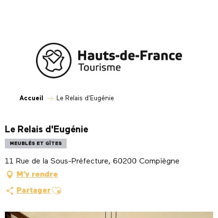
Aller
au
contenu
principal
Accueil
Le Relais d'Eugénie
Le Relais d'Eugénie
MEUBLÉS ET GÎTES
11 Rue de la Sous-Préfecture, 60200 Compiègne
M'y rendre
Ajouter aux favoris
Partager