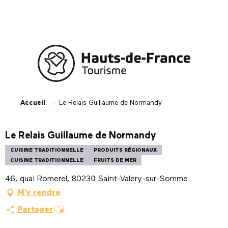
Aller
au
contenu
principal
Accueil
Le Relais Guillaume de Normandy
Le Relais Guillaume de Normandy
CUISINE TRADITIONNELLE
PRODUITS RÉGIONAUX
CUISINE TRADITIONNELLE
FRUITS DE MER
46, quai Romerel, 80230 Saint-Valery-sur-Somme
M'y rendre
Ajouter aux favoris
Partager