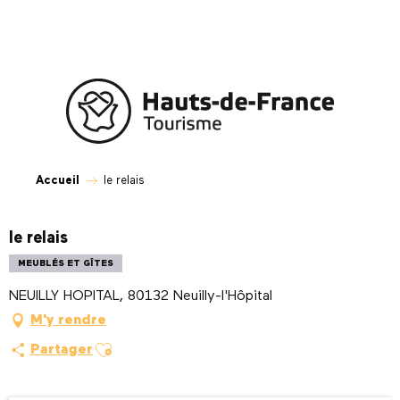
Aller
au
contenu
principal
Accueil
le relais
le relais
MEUBLÉS ET GÎTES
NEUILLY HOPITAL, 80132 Neuilly-l'Hôpital
M'y rendre
Ajouter aux favoris
Partager