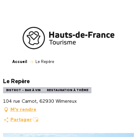
Aller
au
contenu
principal
Accueil
Le Repère
Le Repère
BISTROT - BAR À VIN
RESTAURATION À THÈME
104 rue Carnot, 62930 Wimereux
M'y rendre
Ajouter aux favoris
Partager