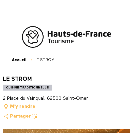
Aller
au
contenu
principal
Accueil
LE STROM
LE STROM
CUISINE TRADITIONNELLE
2 Place du Vainquai, 62500 Saint-Omer
M'y rendre
Ajouter aux favoris
Partager