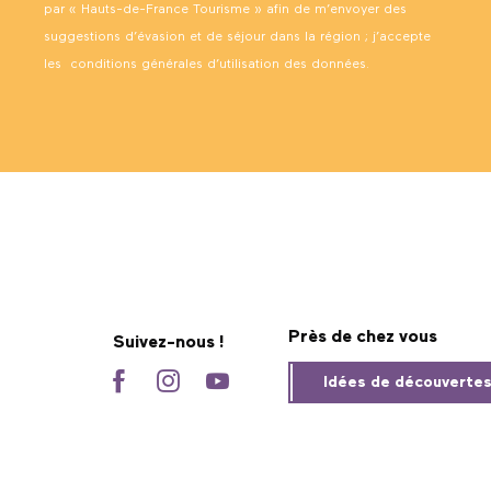
par « Hauts-de-France Tourisme » afin de m’envoyer des
suggestions d’évasion et de séjour dans la région ; j’accepte
les
conditions générales d’utilisation des données
.
Près de chez vous
Suivez-nous !
Idées de découverte