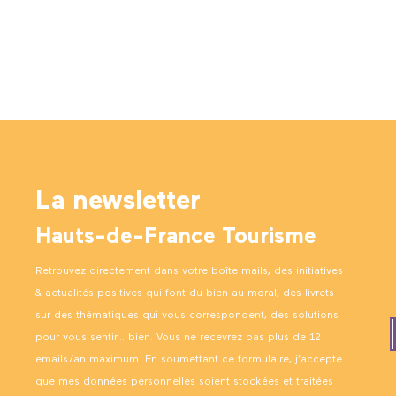
La newsletter
Hauts-de-France Tourisme
Retrouvez directement dans votre boîte mails, des initiatives
& actualités positives qui font du bien au moral, des livrets
sur des thématiques qui vous correspondent, des solutions
pour vous sentir… bien. Vous ne recevrez pas plus de 12
emails/an maximum. En soumettant ce formulaire, j’accepte
que mes données personnelles soient stockées et traitées