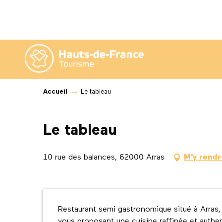
Aller
au
contenu
principal
Accueil
Le tableau
Le tableau
10 rue des balances, 62000 Arras
M'y rendr
Description
Restaurant semi gastronomique situé à Arras, 
vous proposant une cuisine raffinée et authent