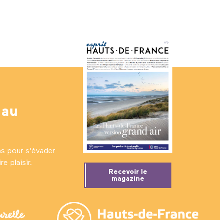
 au
ns pour s'évader
e plaisir.
Recevoir le
magazine