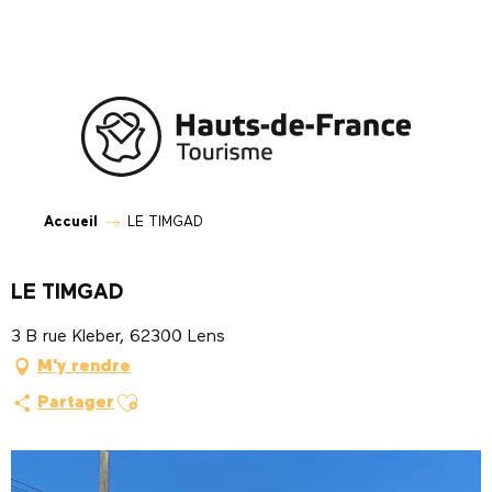
Aller
au
contenu
principal
Accueil
LE TIMGAD
LE TIMGAD
3 B rue Kleber, 62300 Lens
M'y rendre
Ajouter aux favoris
Partager