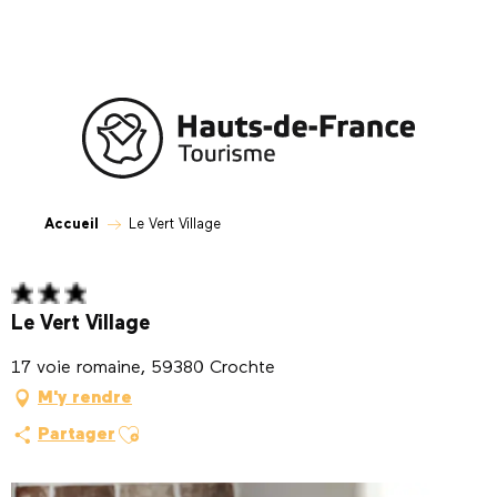
Aller
au
contenu
principal
Accueil
Le Vert Village
Le Vert Village
17 voie romaine, 59380 Crochte
M'y rendre
Ajouter aux favoris
Partager