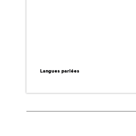
Langues parlées
Langues parlées