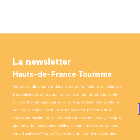
La newsletter
Hauts-de-France Tourisme
Retrouvez directement dans votre boîte mails, des initiatives
& actualités positives qui font du bien au moral, des livrets
sur des thématiques qui vous correspondent, des solutions
pour vous sentir… bien. Vous ne recevrez pas plus de 12
emails/an maximum. En soumettant ce formulaire, j’accepte
que mes données personnelles soient stockées et traitées
par « Hauts-de-France Tourisme » afin de m’envoyer des