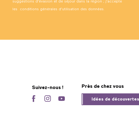
suggestions d’évasion et de séjour dans la région ; j’accepte
les
conditions générales d’utilisation des données
.
Près de chez vous
Suivez-nous !
Idées de découverte