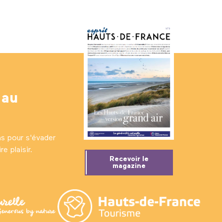
 au
ns pour s'évader
e plaisir.
Recevoir le
magazine