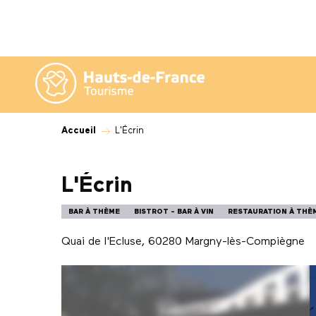
Aller
au
contenu
principal
Accueil
L'Écrin
L'Écrin
BAR À THÈME
BISTROT - BAR À VIN
RESTAURATION À THÈ
Quai de l'Ecluse, 60280 Margny-lès-Compiègne