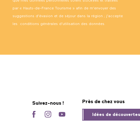
que mes données personnelles soient stockées et traitées
par « Hauts-de-France Tourisme » afin de m’envoyer des
suggestions d’évasion et de séjour dans la région ; j’accepte
les
conditions générales d’utilisation des données
.
Près de chez vous
Suivez-nous !
Idées de découverte