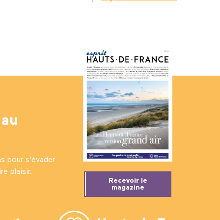
 au
ns pour s'évader
e plaisir.
Recevoir le
magazine