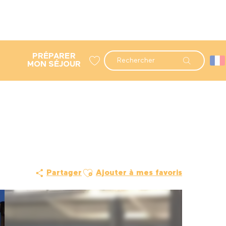
PRÉPARER
Recherche
MON SÉJOUR
Voir les favoris
Ajouter aux favoris
Partager
Ajouter à mes favoris