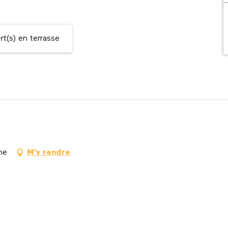
t(s) en terrasse
ne
M'y rendre