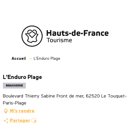
Aller
au
contenu
principal
Accueil
L'Enduro Plage
L'Enduro Plage
BRASSERIE
Boulevard Thierry Sabine Front de mer, 62520 Le Touquet-
Paris-Plage
M'y rendre
Ajouter aux favoris
Partager