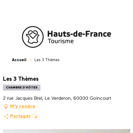
Aller
au
contenu
principal
Accueil
Les 3 Thèmes
Les 3 Thèmes
CHAMBRE D'HÔTES
2 rue Jacques Brel, Le Verderon, 60000 Goincourt
M'y rendre
Ajouter aux favoris
Partager