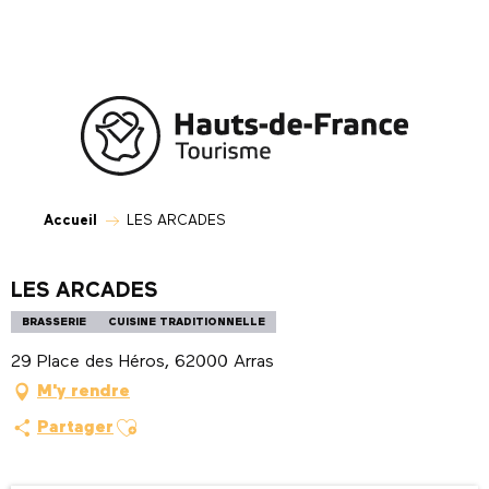
Aller
au
contenu
principal
Accueil
LES ARCADES
LES ARCADES
BRASSERIE
CUISINE TRADITIONNELLE
29 Place des Héros, 62000 Arras
M'y rendre
Ajouter aux favoris
Partager