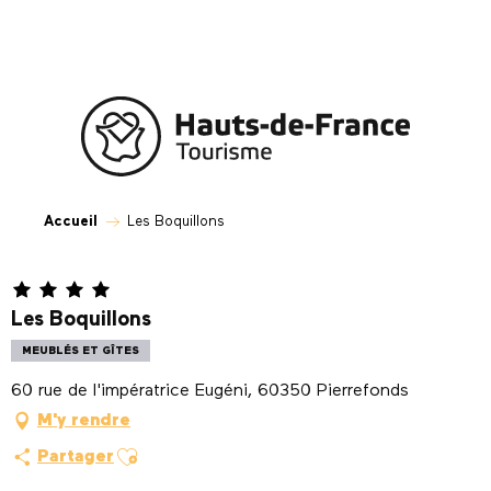
Aller
au
contenu
principal
Accueil
Les Boquillons
Les Boquillons
MEUBLÉS ET GÎTES
60 rue de l'impératrice Eugéni, 60350 Pierrefonds
M'y rendre
Ajouter aux favoris
Partager