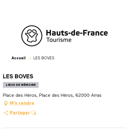
Aller
au
contenu
principal
Accueil
LES BOVES
LES BOVES
LIEUX DE MÉMOIRE
Place des Héros, Place des Héros, 62000 Arras
M'y rendre
Ajouter aux favoris
Partager