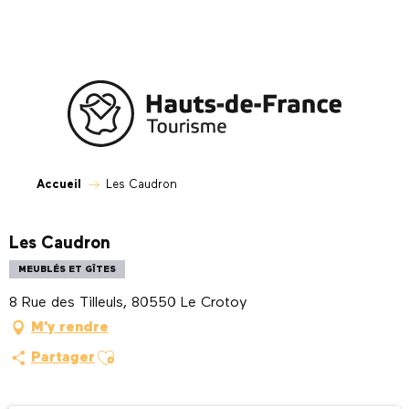
Aller
au
contenu
principal
Accueil
Les Caudron
Les Caudron
MEUBLÉS ET GÎTES
8 Rue des Tilleuls, 80550 Le Crotoy
M'y rendre
Ajouter aux favoris
Partager