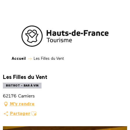
Aller
au
contenu
principal
Accueil
Les Filles du Vent
Les Filles du Vent
BISTROT - BAR À VIN
62176 Camiers
M'y rendre
Ajouter aux favoris
Partager