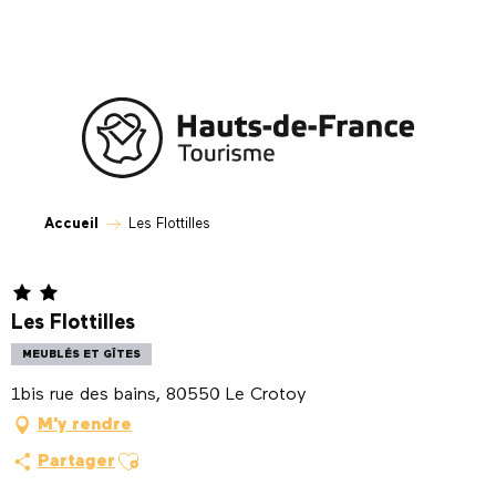
Aller
au
contenu
principal
Accueil
Les Flottilles
Les Flottilles
MEUBLÉS ET GÎTES
1bis rue des bains, 80550 Le Crotoy
M'y rendre
Ajouter aux favoris
Partager