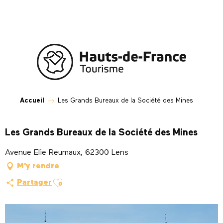
Aller
au
contenu
principal
Accueil
Les Grands Bureaux de la Société des Mines
Les Grands Bureaux de la Société des Mines
Avenue Elie Reumaux, 62300 Lens
M'y rendre
Ajouter aux favoris
Partager