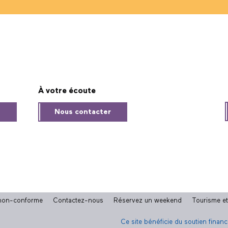
À votre écoute
s
Nous contacter
: non-conforme
Contactez-nous
Réservez un weekend
Tourisme e
Ce site bénéficie du soutien finan