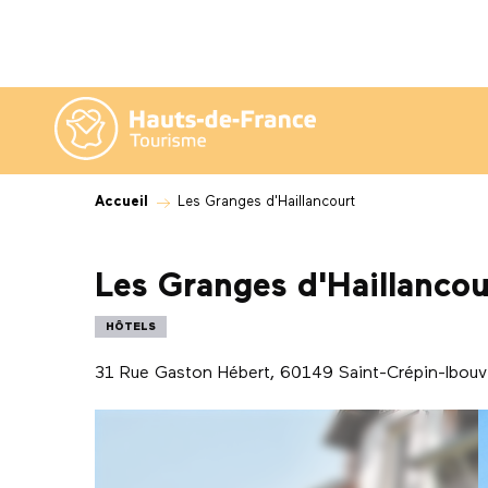
Aller
au
contenu
principal
Accueil
Les Granges d'Haillancourt
Les Granges d'Haillancou
HÔTELS
31 Rue Gaston Hébert, 60149 Saint-Crépin-Ibouvi