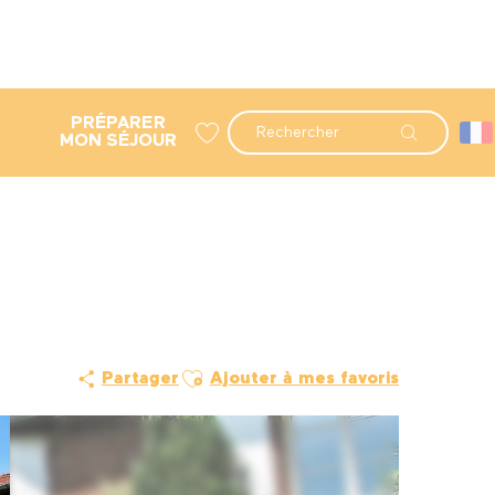
PRÉPARER
Recherche
MON SÉJOUR
Voir les favoris
Ajouter aux favoris
Partager
Ajouter à mes favoris