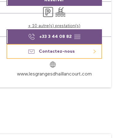
Réserver
Parking
Piscine
+ 10 autre(s) prestation(s)
+33 3 44 08 82
▒▒
Contactez-nous
www.lesgrangesdhaillancourt.com