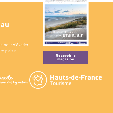
 au
ns pour s'évader
e plaisir.
Recevoir le
magazine