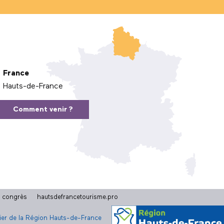
France
Hauts-de-France
Comment venir ?
t congrès
hautsdefrancetourisme.pro
cier de la Région Hauts-de-France