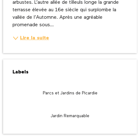
arbustes. L’autre allée de tilleuls longe la grande 
terrasse élevée au 16e siècle qui surplombe la 
vallée de l’Automne. Après une agréable 
promenade sous...
Lire la suite
Offres de prestations
Labels
Labels
Parcs et Jardins de Picardie
Jardin Remarquable