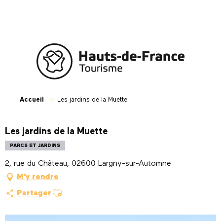
Aller
au
contenu
principal
Accueil
Les jardins de la Muette
Les jardins de la Muette
PARCS ET JARDINS
2, rue du Château, 02600 Largny-sur-Automne
M'y rendre
Ajouter aux favoris
Partager