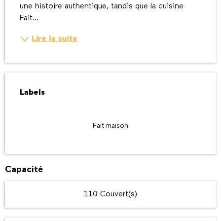
une histoire authentique, tandis que la cuisine 
Fait...
Lire la suite
Offres de prestations
Labels
Labels
Fait maison
Capacité
110 Couvert(s)