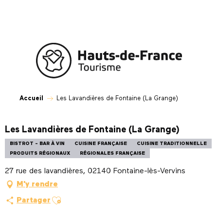
Aller
au
contenu
principal
Accueil
Les Lavandières de Fontaine (La Grange)
Les Lavandières de Fontaine (La Grange)
BISTROT - BAR À VIN
CUISINE FRANÇAISE
CUISINE TRADITIONNELLE
PRODUITS RÉGIONAUX
RÉGIONALES FRANÇAISE
27 rue des lavandières, 02140 Fontaine-lès-Vervins
M'y rendre
Ajouter aux favoris
Partager