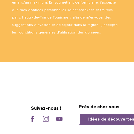
emails/an maximum. En soumettant ce formulaire, j’accepte
que mes données personnelles soient stockées et traitées
par « Hauts-de-France Tourisme » afin de m’envoyer des
suggestions d’évasion et de séjour dans la région ; j’accepte
les
conditions générales d’utilisation des données
.
Près de chez vous
Suivez-nous !
Idées de découverte