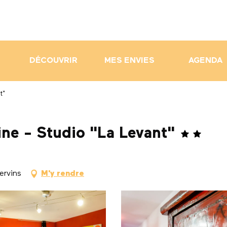
DÉCOUVRIR
MES ENVIES
AGENDA
t"
ine - Studio "La Levant"
ervins
M'y rendre