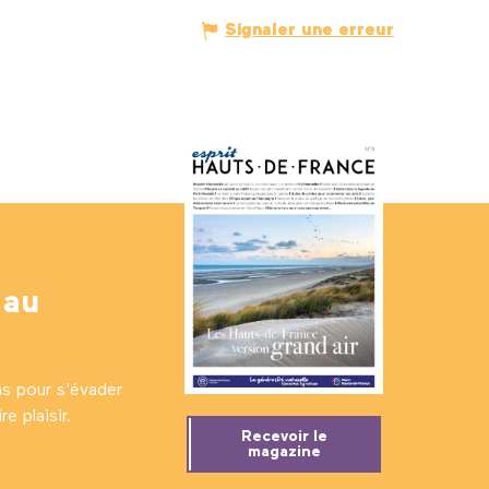
Signaler une erreur
 au
ns pour s'évader
e plaisir.
Recevoir le
magazine