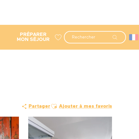
PRÉPARER
Recherche
MON SÉJOUR
Voir les favoris
Ajouter aux favoris
Partager
Ajouter à mes favoris